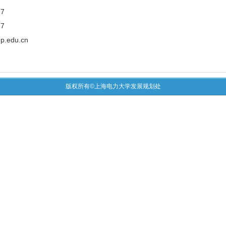
7
7
ep.edu.cn
版权所有©上海电力大学发展规划处