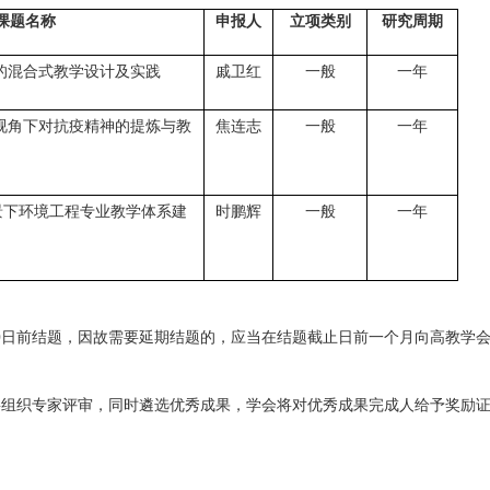
课题名称
申报人
立项类别
研究周期
的混合式教学设计及实践
戚卫红
一般
一年
视角下对抗疫精神的提炼与教
焦连志
一般
一年
景下环境工程专业教学体系建
时鹏辉
一般
一年
0
日前结题，因故需要延期结题的，应当在结题截止日前一个月向高教学
将组织专家评审，同时遴选优秀成果，学会将对优秀成果完成人给予奖励