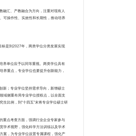
教融汇、产教融合为方向，注重对现有人
、可操作性、实效性和长期性，推动培养
目标是到
2027
年，两类学位分类发展实现
培养单位应予以同等重视。两类学位具有
培养重点，专业学位也要提升创新能力，
创新；专业学位坚持需求导向，新增硕士
领域侧重布局专业学位授权点，以全面支
生比例，到“十四五”末将专业学位硕士研
的重点考查方面，强调行业企业专家参与
宽学术视野，强化科学方法训练以及学术
方案，为专业学位设置专属课程，强化产