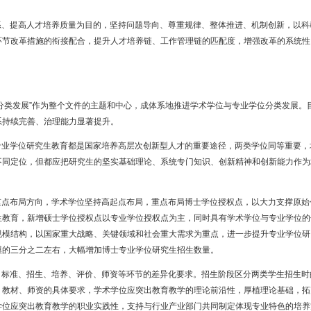
系、提高人才培养质量为目的，坚持问题导向、尊重规律、整体推进、机制创新，以科
环节改革措施的衔接配合，提升人才培养链、工作管理链的匹配度，增强改革的系统性
分类发展”作为整个文件的主题和中心，成体系地推进学术学位与专业学位分类发展。
系持续完善、治理能力显著提升。
专业学位研究生教育都是国家培养高层次创新型人才的重要途径，两类学位同等重要，
不同定位，但都应把研究生的坚实基础理论、系统专门知识、创新精神和创新能力作为
重点布局方向，学术学位坚持高起点布局，重点布局博士学位授权点，以大力支撑原始
生教育，新增硕士学位授权点以专业学位授权点为主，同时具有学术学位与专业学位的
模结构，以国家重大战略、关键领域和社会重大需求为重点，进一步提升专业学位研究
模的三分之二左右，大幅增加博士专业学位研究生招生数量。
、标准、招生、培养、评价、师资等环节的差异化要求。招生阶段区分两类学生招生时
、教材、师资的具体要求，学术学位应突出教育教学的理论前沿性，厚植理论基础，拓
学位应突出教育教学的职业实践性，支持与行业产业部门共同制定体现专业特色的培养