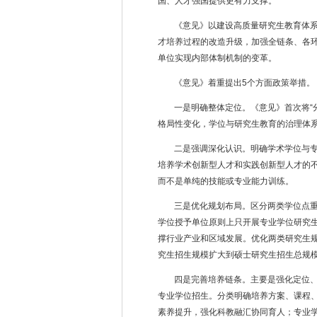
国、人才强国提供更有力支撑。
《意见》以建设高质量研究生教育体
才培养过程的改造升级，加强全链条、各
单位实现内部体制机制的变革。
《意见》着重提出
5
个方面政策举措。
一是明确整体定位。《意见》首次将“
格局性变化，学位与研究生教育的治理体
二是强调深化认识。明确学术学位与
培养学术创新型人才和实践创新型人才的
而不是单纯的技能或专业能力训练。
三是优化规划布局。区分两类学位点
学位授予单位原则上只开展专业学位研究
撑行业产业和区域发展。优化两类研究生规
究生招生规模扩大到硕士研究生招生总规
四是完善培养链条。主要是强化定位
专业学位招生。分类明确培养方案、课程
素养提升，强化科教融汇协同育人；专业